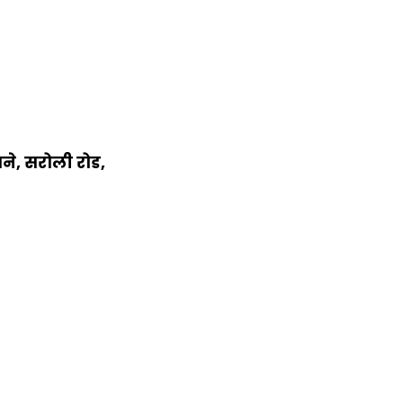
मने, सरोली रोड,