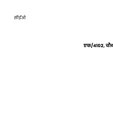
सीईओ
एफ/4102, चौथी 