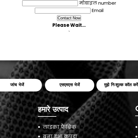
मोबाइल number
Email
Please Wait...
`
जांच भेजें
एसएमएस भेजें
मुझे निःशुल्क कॉल करें
हमारे उत्पाद
लाइक्रा फैब्रिक
बुना हुआ कपड़ा